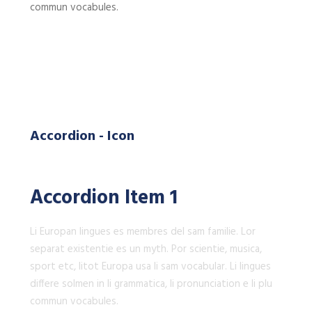
commun vocabules.
Accordion - Icon
Accordion Item 1
Li Europan lingues es membres del sam familie. Lor
separat existentie es un myth. Por scientie, musica,
sport etc, litot Europa usa li sam vocabular. Li lingues
differe solmen in li grammatica, li pronunciation e li plu
commun vocabules.