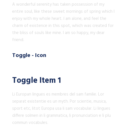
A wonderful serenity has taken possession of my
entire soul, like these sweet mornings of spring which I
enjoy with my whole heart. I am alone, and feel the
charm of existence in this spot, which was created for
the bliss of souls like mine. I am so happy, my dear
friend.
Toggle - Icon
Toggle Item 1
Li Europan lingues es membres del sam familie. Lor
separat existentie es un myth. Por scientie, musica,
sport etc, litot Europa usa li sam vocabular. Li lingues
differe solmen in li grammatica, li pronunciation e li plu
commun vocabules.