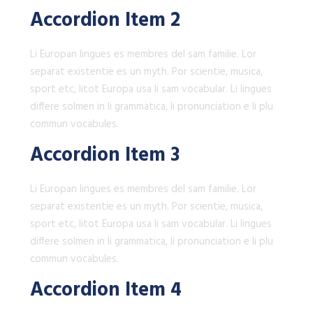
Accordion Item 2
Li Europan lingues es membres del sam familie. Lor
separat existentie es un myth. Por scientie, musica,
sport etc, litot Europa usa li sam vocabular. Li lingues
differe solmen in li grammatica, li pronunciation e li plu
commun vocabules.
Accordion Item 3
Li Europan lingues es membres del sam familie. Lor
separat existentie es un myth. Por scientie, musica,
sport etc, litot Europa usa li sam vocabular. Li lingues
differe solmen in li grammatica, li pronunciation e li plu
commun vocabules.
Accordion Item 4