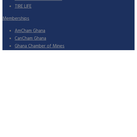
TIRE LIFE
Memberships
AmCham Ghana
CanCham Ghana
Ghana Chamber of Mines