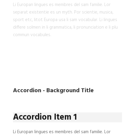
Li Europan lingues es membres del sam familie. Lor
separat existentie es un myth. Por scientie, musica,
sport etc, litot Europa usa li sam vocabular. Li lingues
differe solmen in li grammatica, li pronunciation e li plu
commun vocabules.
Accordion - Background Title
Accordion Item 1
Li Europan lingues es membres del sam familie. Lor