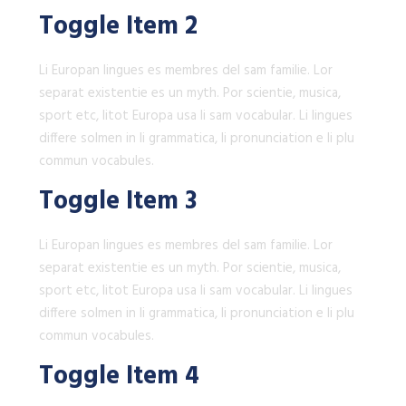
Toggle Item 2
Li Europan lingues es membres del sam familie. Lor
separat existentie es un myth. Por scientie, musica,
sport etc, litot Europa usa li sam vocabular. Li lingues
differe solmen in li grammatica, li pronunciation e li plu
commun vocabules.
Toggle Item 3
Li Europan lingues es membres del sam familie. Lor
separat existentie es un myth. Por scientie, musica,
sport etc, litot Europa usa li sam vocabular. Li lingues
differe solmen in li grammatica, li pronunciation e li plu
commun vocabules.
Toggle Item 4