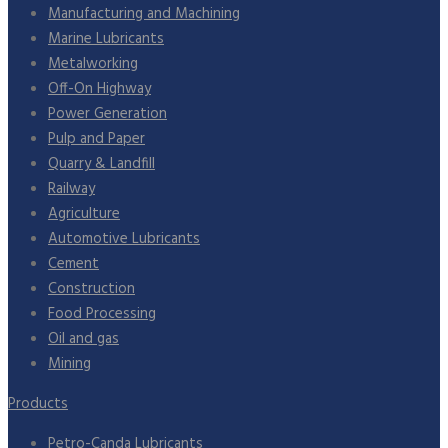
Manufacturing and Machining
Marine Lubricants
Metalworking
Off-On Highway
Power Generation
Pulp and Paper
Quarry & Landfill
Railway
Agriculture
Automotive Lubricants
Cement
Construction
Food Processing
Oil and gas
Mining
Products
Petro-Canda Lubricants