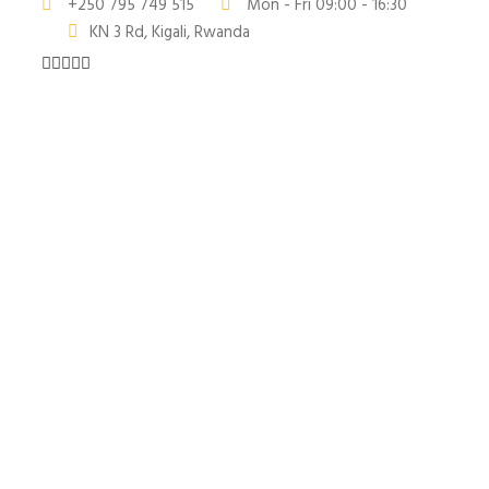
+250 795 749 515
Mon - Fri 09:00 - 16:30
KN 3 Rd, Kigali, Rwanda