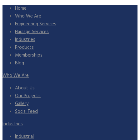
Home
Who We Are
Engineering Services
Haulage Services
Industries
Products
Memberships
Blog
Who We Are
About Us
Our Projects
Gallery
Social Feed
Industries
Industrial