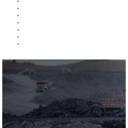
WHO WE ARE
ENGINEERING SERVICES
HAULAGE SERVICES
INDUSTRIES
PRODUCTS
MEMBERSHIPS
BLOG